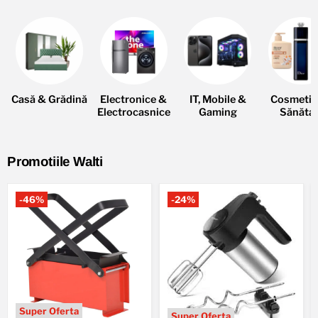
din
1
3
4
5
6
7
2
{{total}}
Casă & Grădină
Electronice &
IT, Mobile &
Cosmetic
Electrocasnice
Gaming
Sănăta
Promotiile Walti
-
46
%
-
24
%