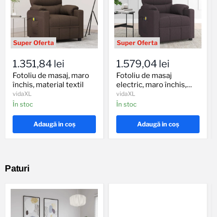
Fotoliu
Fotoliu
de
de
1.351,84 lei
1.579,04 lei
masaj,
masaj
maro
electric,
Fotoliu de masaj, maro
Fotoliu de masaj
închis,
maro
închis, material textil
electric, maro închis,
material
închis,
material textil
vidaXL
vidaXL
textil
material
În stoc
În stoc
textil
Adaugă in coş
Adaugă in coş
Paturi