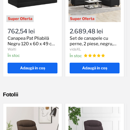
Canapea
Set
Pat
de
762,54 lei
2.689,48 lei
Pliabilă
canapele
Negru
cu
Canapea Pat Pliabilă
Set de canapele cu
120
perne,
Negru 120 x 60 x 49 cm
perne, 2 piese, negru,
x
2
Țesătură
piele ecologică
Walti
vidaXL
60
piese,
În stoc
În stoc
x
negru,
49
piele
cm
ecologică
Adaugă in coş
Adaugă in coş
Țesătură
Fotolii