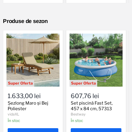
Produse de sezon
Șezlong
Set
Maro
piscină
1.633,00 lei
607,76 lei
și
Fast
Bej
Set,
Șezlong Maro și Bej
Set piscină Fast Set,
Poliester
457
Poliester
457 x 84 cm, 57313
x
vidaXL
Bestway
84
În stoc
În stoc
cm,
57313