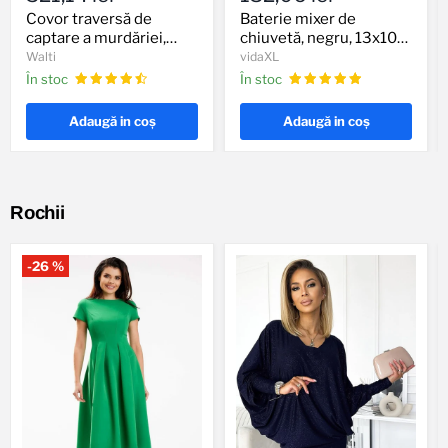
de
de
captare
chiuvetă,
Covor traversă de
Baterie mixer de
a
negru,
captare a murdăriei,
chiuvetă, negru, 13x10
murdăriei,
13x10
antracit, 100x500 cm
cm
Walti
vidaXL
antracit,
cm
În stoc
În stoc
100x500
cm
Adaugă in coş
Adaugă in coş
Rochii
-
26
%