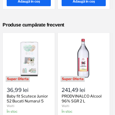
Adaugă in coş
Adaugă in coş
Produse cumpărate frecvent
Baby
PRODVINALCO
fit
Alcool
36,99 lei
241,49 lei
Scutece
96%
Junior
SGR
Baby fit Scutece Junior
PRODVINALCO Alcool
52
2
52 Bucati Numarul 5
96% SGR 2 L
Bucati
L
Walti
Walti
Numarul
În stoc
În stoc
5