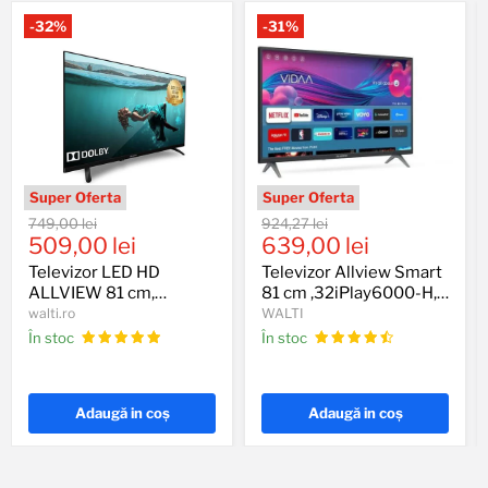
-
32
%
-
31
%
Televizor
Televizor
Preț
Preț
749,00 lei
924,27 lei
LED
Allview
Preț
Preț
original
509,00 lei
original
639,00 lei
HD
Smart
actual
actual
ALLVIEW
81
Televizor LED HD
Televizor Allview Smart
81
cm
ALLVIEW 81 cm,
81 cm ,32iPlay6000-H,
cm,
,32iPlay6000-
32ATC6000
HD, Clasa E
walti.ro
WALTI
32ATC6000
H,
În stoc
În stoc
HD,
Clasa
E
Adaugă in coş
Adaugă in coş