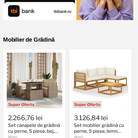
Mobilier de Grădină
Set
Set
canapele
mobilier
2.266,76 lei
3.126,84 lei
de
grădină
grădină
cu
Set canapele de grădină
Set mobilier grădină cu
cu
perne,
cu perne, 5 piese, bej,
perne, 5 piese, lemn
perne,
5
poliratan
masiv acacia
Walti
Walti