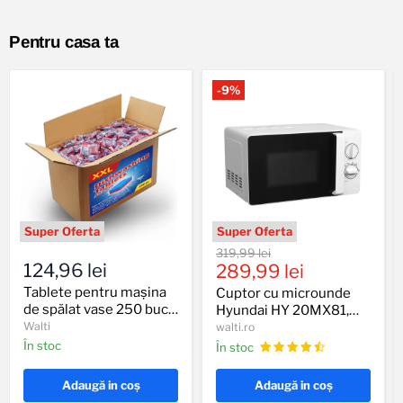
Pentru casa ta
-
9
%
Tablete
Cuptor
Preț
319,99 lei
pentru
cu
124,96 lei
Preț
original
289,99 lei
mașina
microunde
actual
de
Hyundai
Tablete pentru mașina
Cuptor cu microunde
spălat
HY
de spălat vase 250 buc
Hyundai HY 20MX81,
vase
20MX81,
4,5 kg
Walti
700W, 20 L, Alb
walti.ro
250
700W,
În stoc
În stoc
buc
20
4,5
L,
kg
Alb
Adaugă in coş
Adaugă in coş