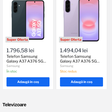
Telefon
Telefon
Samsung
Samsung
1.796,58 lei
1.494,04 lei
Galaxy
Galaxy
A37
A37
Telefon Samsung
Telefon Samsung
A376
A376
Galaxy A37 A376 5G
Galaxy A37 A376 5G
5G
5G
8GB RAM 256GB
6GB RAM 128GB Light
Samsung
Samsung
8GB
6GB
Graygreen
Violet
În stoc
Stoc redus
RAM
RAM
256GB
128GB
Graygreen
Light
Adaugă in coş
Adaugă in coş
Violet
Televizoare