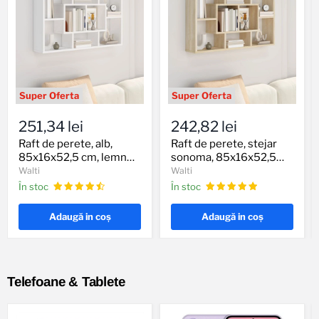
Raft
Raft
de
de
251,34 lei
242,82 lei
perete,
perete,
alb,
stejar
Raft de perete, alb,
Raft de perete, stejar
85x16x52,5
sonoma,
85x16x52,5 cm, lemn
sonoma, 85x16x52,5
cm,
85x16x52,5
compozit
cm, lemn compozit
Walti
Walti
lemn
cm,
În stoc
În stoc
compozit
lemn
compozit
Adaugă in coş
Adaugă in coş
Telefoane & Tablete