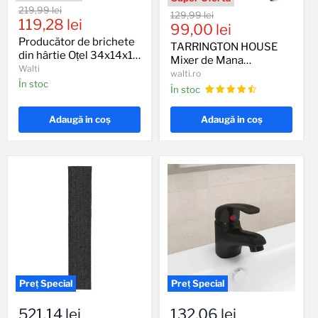
Producător
Preț
219,99 lei
TARRINGTON
Preț
129,99 lei
de
Preț
original
119,28 lei
HOUSE
Preț
original
99,00 lei
brichete
Mixer
actual
din
Producător de brichete
actual
de
TARRINGTON HOUSE
hârtie
din hârtie Oțel 34x14x14
Mana
Mixer de Mana
Oțel
HM4023S
cm Negru și Roșu
Walti
HM4023S 400 W
34x14x14
walti.ro
400
În stoc
cm
În stoc
W
Negru
și
Roșu
Adaugă in coş
Adaugă in coş
Covor
Baterie
traversă
mixer
521,14 lei
132,06 lei