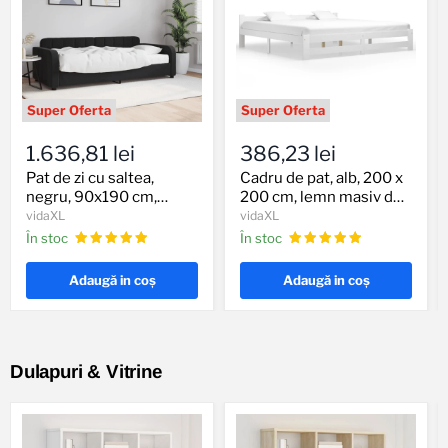
Pat
Cadru
de
de
1.636,81 lei
386,23 lei
zi
pat,
cu
alb,
Pat de zi cu saltea,
Cadru de pat, alb, 200 x
saltea,
200
negru, 90x190 cm,
200 cm, lemn masiv de
negru,
x
catifea
pin
vidaXL
vidaXL
90x190
200
În stoc
În stoc
cm,
cm,
catifea
lemn
masiv
Adaugă in coş
Adaugă in coş
de
pin
Dulapuri & Vitrine