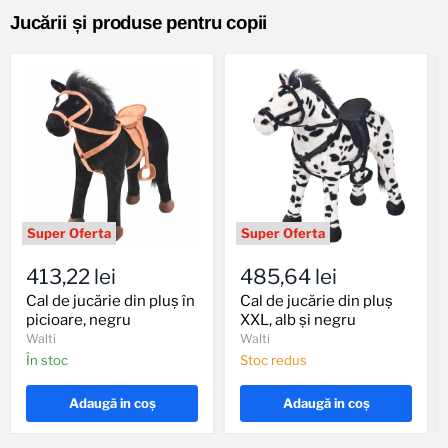
Jucării și produse pentru copii
Cal
Cal
de
de
413,22 lei
485,64 lei
jucărie
jucărie
din
din
Cal de jucărie din pluș în
Cal de jucărie din pluș
pluș
pluș
picioare, negru
XXL, alb și negru
în
XXL,
Walti
Walti
picioare,
alb
În stoc
Stoc redus
negru
și
negru
Adaugă in coş
Adaugă in coş