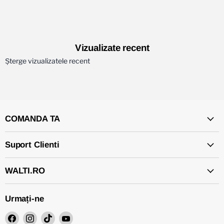
Vizualizate recent
Șterge vizualizatele recent
COMANDA TA
Suport Clienti
WALTI.RO
Urmați-ne
Găsiți-
Găsiți-
Găsiți-
Găsiți-