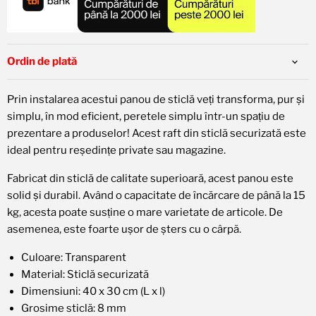
Planuri disponibile:
3x 19,88 RON
6x 9,94 RON
12x 4,97 RON
24x 2,49 RON
🚨 Pentru plata în rate, alegeți
Leanpay
în pagina de
Ordin de plată
finalizare a comenzii.
Plăți în rate cu
Prin instalarea acestui panou de sticlă veți transforma, pur și
simplu, în mod eficient, peretele simplu într-un spațiu de
prezentare a produselor! Acest raft din sticlă securizată este
ideal pentru reședințe private sau magazine.
Fabricat din sticlă de calitate superioară, acest panou este
solid și durabil. Având o capacitate de încărcare de până la 15
kg, acesta poate susține o mare varietate de articole. De
asemenea, este foarte ușor de șters cu o cârpă.
Culoare: Transparent
Material: Sticlă securizată
Dimensiuni: 40 x 30 cm (L x l)
Grosime sticlă: 8 mm