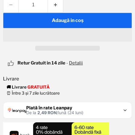
Adaugă in coş
Retur Gratuit in 14 zile
-
Detalii
🚚 Livrare
GRATUITĂ
⏰ Între 3 și 7 zile lucrătoare
Plată în rate Leanpay
De la
2,49 RON
/lună (24 luni)
De la
4,97 RON
/lună
Rata lunară
Verifică limita