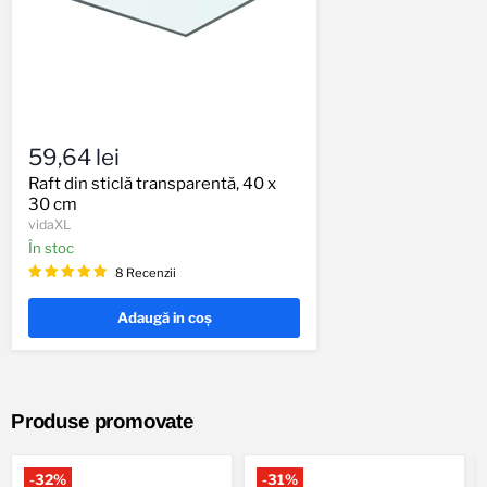
Raft
din
59,64 lei
sticlă
transparentă,
Raft din sticlă transparentă, 40 x
40
30 cm
x
vidaXL
30
În stoc
cm
8 Recenzii
Adaugă in coş
Produse promovate
-
32
%
-
31
%