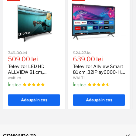
Televizor
Televizor
Preț
Preț
749,00 lei
924,27 lei
LED
Allview
Preț
Preț
original
509,00 lei
original
639,00 lei
HD
Smart
actual
actual
ALLVIEW
81
Televizor LED HD
Televizor Allview Smart
81
cm
ALLVIEW 81 cm,
81 cm ,32iPlay6000-H,
cm,
,32iPlay6000-
32ATC6000
HD, Clasa E
walti.ro
WALTI
32ATC6000
H,
În stoc
În stoc
HD,
Clasa
E
Adaugă in coş
Adaugă in coş
COMANDA TA