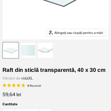
Atingeți sau ciupiți pentru a mări
Raft din sticlă transparentă, 40 x 30 cm
Vândut de
vidaXL
8 Recenzii
Preț actual
59,64 lei
Cantitate