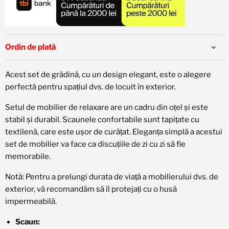
Planuri disponibile:
3x 220,57 RON
6x 110,29 RON
12x 55,14 RON
24x 27,57 RON
🚨 Pentru plata în rate, alegeți
Leanpay
în pagina de
Ordin de plată
finalizare a comenzii.
Plăți în rate cu
Acest set de grădină, cu un design elegant, este o alegere
perfectă pentru spațiul dvs. de locuit în exterior.
Setul de mobilier de relaxare are un cadru din oțel și este
stabil și durabil. Scaunele confortabile sunt tapițate cu
textilenă, care este ușor de curățat. Eleganța simplă a acestui
set de mobilier va face ca discuțiile de zi cu zi să fie
memorabile.
Notă: Pentru a prelungi durata de viață a mobilierului dvs. de
exterior, vă recomandăm să îl protejați cu o husă
impermeabilă.
Scaun: