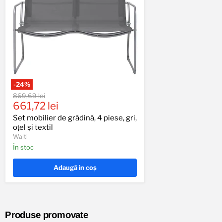
-
24
%
Set
Preț
869,69 lei
mobilier
Preț
original
661,72 lei
de
actual
grădină,
Set mobilier de grădină, 4 piese, gri,
4
oțel și textil
piese,
Walti
gri,
În stoc
oțel
și
textil
Adaugă in coş
Produse promovate