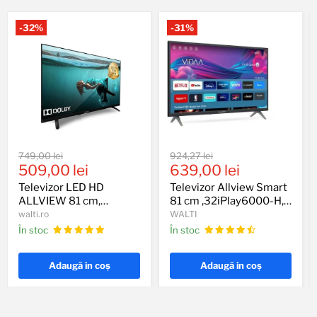
-
32
%
-
31
%
Televizor
Televizor
Preț
Preț
749,00 lei
924,27 lei
LED
Allview
Preț
Preț
original
509,00 lei
original
639,00 lei
HD
Smart
actual
actual
ALLVIEW
81
Televizor LED HD
Televizor Allview Smart
81
cm
ALLVIEW 81 cm,
81 cm ,32iPlay6000-H,
cm,
,32iPlay6000-
32ATC6000
HD, Clasa E
walti.ro
WALTI
32ATC6000
H,
În stoc
În stoc
HD,
Clasa
E
Adaugă in coş
Adaugă in coş