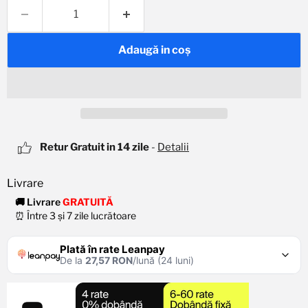
Adaugă in coş
Retur Gratuit in 14 zile
-
Detalii
🚚 Livrare
GRATUITĂ
⏰ Între 3 și 7 zile lucrătoare
Plată în rate Leanpay
De la
27,57 RON
/lună (24 luni)
De la
55,14 RON
/lună
Rata lunară
Verifică limita