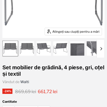
Atingeți sau ciupiți pentru a mări
Set mobilier de grădină, 4 piese, gri, oțel
și textil
Vândut de
Walti
Preț original
Preț actual
869,69 lei
661,72 lei
-
24
%
Cantitate