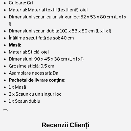
Culoare: Gri
Material: Material textil (textilenă), oțel
Dimensiuni scaun cu un singur loc: 52 x 53 x 80 cm (L x l x
î)
Dimensiuni scaun dublu: 102 x 53 x 80 cm (L x l x î)
Înălțime șezut față de sol: 40 cm
Masă:
Material: Sticlă, oțel
Dimensiuni: 90 x 45 x 38 cm (L x l x î)
Grosime sticlă: 0,5 cm
Asamblare necesară: Da
Pachetul de livrare conține:
1 x Masă
2 x Scaun cu un singur loc
1 x Scaun dublu
Recenzii Clienți