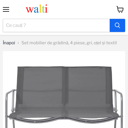
Meniu
Vizual
coș
Înapoi
Set mobilier de grădină, 4 piese, gri, oțel și textil