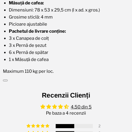
Măsuță de cafea:
Dimensiuni: 78 x 53 x 29,5 cm (l x ad. x gros.)
Grosime sticlă: 4 mm
Picioare ajustabile
Pachetul de livrare conține:
3 x Canapea de colț
3 x Pernă de șezut
6 x Pernă de spătar
1 x Măsuță de cafea
Maximum 110 kg per loc.
Recenzii Clienți
4.50 din 5
Pe baza a 4 recenzii
2