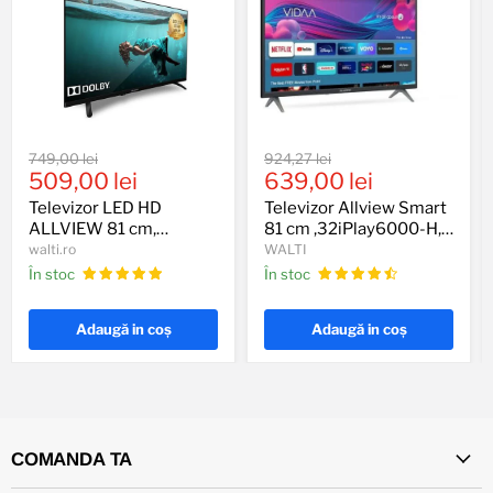
Televizor
Televizor
Preț
Preț
749,00 lei
924,27 lei
LED
Allview
Preț
Preț
original
509,00 lei
original
639,00 lei
HD
Smart
actual
actual
ALLVIEW
81
Televizor LED HD
Televizor Allview Smart
81
cm
ALLVIEW 81 cm,
81 cm ,32iPlay6000-H,
cm,
,32iPlay6000-
32ATC6000
HD, Clasa E
walti.ro
WALTI
32ATC6000
H,
În stoc
În stoc
HD,
Clasa
E
Adaugă in coş
Adaugă in coş
COMANDA TA