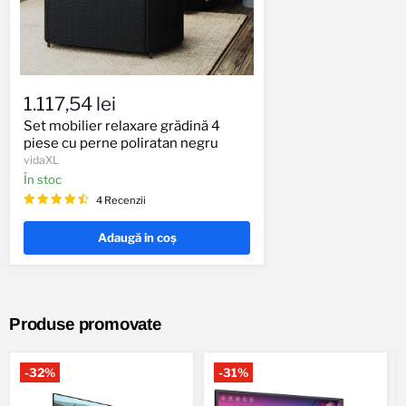
Set
mobilier
1.117,54 lei
relaxare
grădină
Set mobilier relaxare grădină 4
4
piese cu perne poliratan negru
piese
vidaXL
cu
În stoc
perne
poliratan
4 Recenzii
negru
Adaugă in coş
Produse promovate
-
32
%
-
31
%