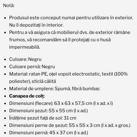
Notă:
Produsul este conceput numai pentru utilizare în exterior.
Nu îl depozitați în interior.
Pentru a vă asigura că mobilierul dvs. de exterior rămâne
frumos, vă recomandăm să îl protejați cu o husă
impermeabilă.
Culoare: Negru
Culoare pernă: Negru
Material: ratan PE, oțel vopsit electrostatic, textil (100%
poliester), sticlă călită
Material de umplere: Spumă, fibră bumbac
Canapea de colț:
Dimensiuni (fiecare): 63 x 63 x 57,5 cm (l x ad. x î)
Dimensiuni șezut: 55 x 55 cm (l x ad.)
Înălțime șezut față de sol: 31 cm
Dimensiuni perne de șezut: 55 x 55 x 3 cm (l x ad. x gros.)
Dimensiuni pernă: 45 x 37 cm (l x ad.)