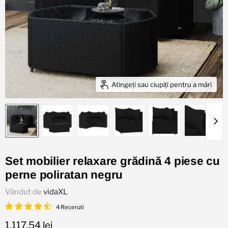
Atingeți sau ciupiți pentru a mări
Set mobilier relaxare grădină 4 piese cu
perne poliratan negru
Vândut de
vidaXL
4 Recenzii
Preț actual
1.117,54 lei