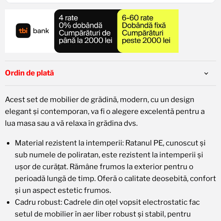
De la
93,13 RON
/lună
Rata lunară
Verifică limita
Planuri disponibile:
3x 372,51 RON
6x 186,26 RON
12x 93,13 RON
24x 46,56 RON
🚨 Pentru plata în rate, alegeți
Leanpay
în pagina de
Ordin de plată
finalizare a comenzii.
Plăți în rate cu
Acest set de mobilier de grădină, modern, cu un design
elegant și contemporan, va fi o alegere excelentă pentru a
lua masa sau a vă relaxa în grădina dvs.
Material rezistent la intemperii: Ratanul PE, cunoscut și
sub numele de poliratan, este rezistent la intemperii și
ușor de curățat. Rămâne frumos la exterior pentru o
perioadă lungă de timp. Oferă o calitate deosebită, confort
și un aspect estetic frumos.
Cadru robust: Cadrele din oțel vopsit electrostatic fac
setul de mobilier în aer liber robust și stabil, pentru