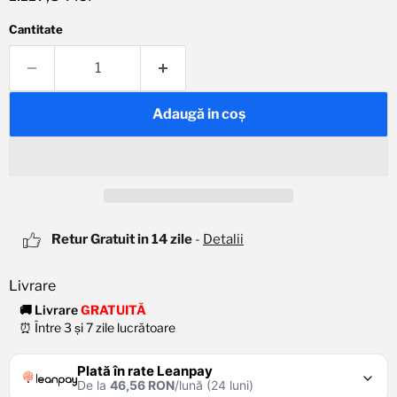
Cantitate
Adaugă in coş
Retur Gratuit in 14 zile
-
Detalii
🚚 Livrare
GRATUITĂ
⏰ Între 3 și 7 zile lucrătoare
Plată în rate Leanpay
De la
46,56 RON
/lună (24 luni)