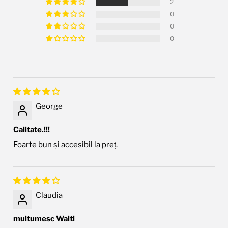
2
0
0
0
George
Calitate.!!!
Foarte bun și accesibil la preț.
Claudia
multumesc Walti